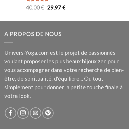
45,00 €.
29,97 €.
Note
5.00
Le
Le
40,00
€
29,97
€
sur 5
prix
prix
initial
actuel
était :
est :
A PROPOS DE NOUS
40,00 €.
29,97 €.
Univers-Yoga.com est le projet de passionnés
voulant proposer les plus beaux bijoux zen pour
vous accompagner dans votre recherche de bien-
être, de spiritualité, d'équilibre... Ou tout
simplement pour donner la petite touche finale à
votre look.