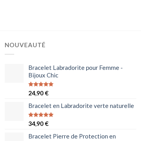
NOUVEAUTÉ
Bracelet Labradorite pour Femme -
Bijoux Chic
Note
5.00
24,90
€
sur 5
Bracelet en Labradorite verte naturelle
Note
5.00
34,90
€
sur 5
Bracelet Pierre de Protection en