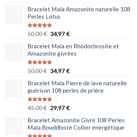
prix
prix
Bracelet Mala Amazonite naturelle 108
initial
actuel
Perles Lotus
était :
est :
40,00 €.
29,97 €.
Note
5.00
Le
Le
50,00
€
34,97
€
sur 5
prix
prix
Bracelet Mala en Rhodochrosite et
initial
actuel
Amazonite givrées
était :
est :
50,00 €.
34,97 €.
Note
5.00
Le
Le
50,00
€
34,97
€
sur 5
prix
prix
Bracelet Mala Pierre de lave naturelle
initial
actuel
guérison 108 perles de prière
était :
est :
50,00 €.
34,97 €.
Note
5.00
Le
Le
45,00
€
29,97
€
sur 5
prix
prix
Bracelet Amazonite Givré 108 Perles
initial
actuel
Mala Bouddhiste Collier énergétique
était :
est :