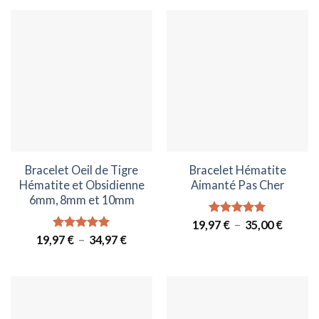
Bracelet Oeil de Tigre
Bracelet Hématite
Hématite et Obsidienne
Aimanté Pas Cher
6mm, 8mm et 10mm
Plage
19,97
Note
€
–
4.93
35,00
€
de
sur 5
Plage
19,97
Note
€
–
5.00
34,97
€
prix :
de
sur 5
19,97 €
prix :
à
19,97 €
35,00 €
à
34,97 €