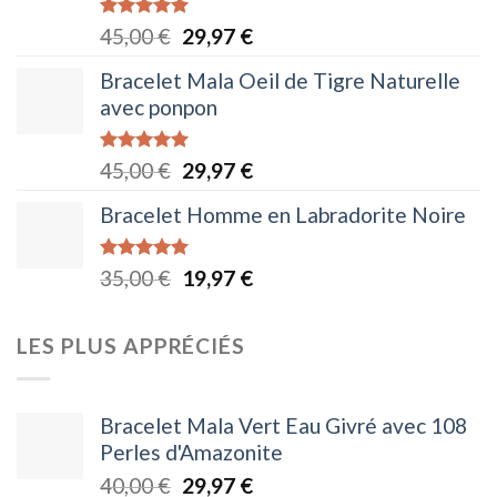
Note
5.00
Le
Le
45,00
€
29,97
€
sur 5
prix
prix
Bracelet Mala Oeil de Tigre Naturelle
initial
actuel
avec ponpon
était :
est :
45,00 €.
29,97 €.
Note
5.00
Le
Le
45,00
€
29,97
€
sur 5
prix
prix
Bracelet Homme en Labradorite Noire
initial
actuel
était :
est :
Note
5.00
Le
Le
35,00
€
19,97
€
45,00 €.
29,97 €.
sur 5
prix
prix
initial
actuel
LES PLUS APPRÉCIÉS
était :
est :
35,00 €.
19,97 €.
Bracelet Mala Vert Eau Givré avec 108
Perles d'Amazonite
Le
Le
40,00
€
29,97
€