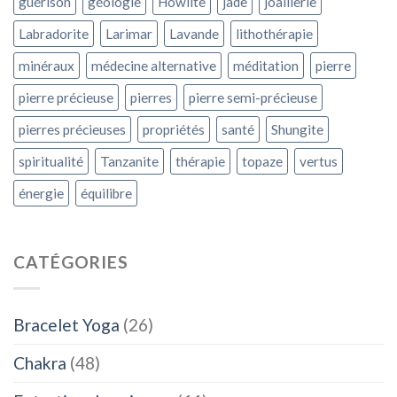
guérison
géologie
Howlite
jade
joaillerie
Labradorite
Larimar
Lavande
lithothérapie
minéraux
médecine alternative
méditation
pierre
pierre précieuse
pierres
pierre semi-précieuse
pierres précieuses
propriétés
santé
Shungite
spiritualité
Tanzanite
thérapie
topaze
vertus
énergie
équilibre
CATÉGORIES
Bracelet Yoga
(26)
Chakra
(48)