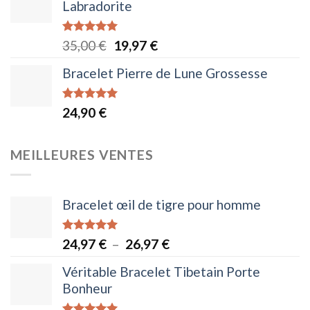
Labradorite
Note
5.00
Le
Le
35,00
€
19,97
€
sur 5
prix
prix
Bracelet Pierre de Lune Grossesse
initial
actuel
était :
est :
Note
4.95
24,90
€
35,00 €.
19,97 €.
sur 5
MEILLEURES VENTES
Bracelet œil de tigre pour homme
Note
5.00
Plage
24,97
€
–
26,97
€
sur 5
de
Véritable Bracelet Tibetain Porte
prix :
Bonheur
24,97 €