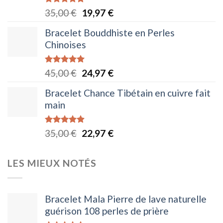
à
Note
5.00
Le
Le
35,00
€
19,97
€
26,97 €
sur 5
prix
prix
Bracelet Bouddhiste en Perles
initial
actuel
Chinoises
était :
est :
35,00 €.
19,97 €.
Note
5.00
Le
Le
45,00
€
24,97
€
sur 5
prix
prix
Bracelet Chance Tibétain en cuivre fait
initial
actuel
main
était :
est :
45,00 €.
24,97 €.
Note
4.88
Le
Le
35,00
€
22,97
€
sur 5
prix
prix
initial
actuel
LES MIEUX NOTÉS
était :
est :
35,00 €.
22,97 €.
Bracelet Mala Pierre de lave naturelle
guérison 108 perles de prière