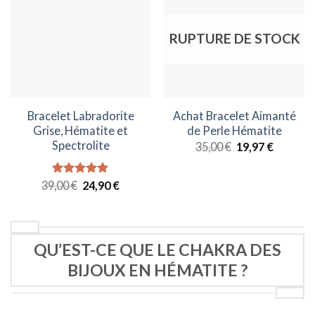
RUPTURE DE STOCK
Bracelet Labradorite
Achat Bracelet Aimanté
Grise, Hématite et
de Perle Hématite
Spectrolite
Le
Le
35,00
€
19,97
€
prix
prix
initial
actuel
était :
est :
Le
Le
39,00
Note
€
5.00
24,90
€
35,00 €.
19,97 €.
prix
prix
sur 5
initial
actuel
était :
est :
39,00 €.
24,90 €.
QU’EST-CE QUE LE CHAKRA DES
BIJOUX EN HÉMATITE ?