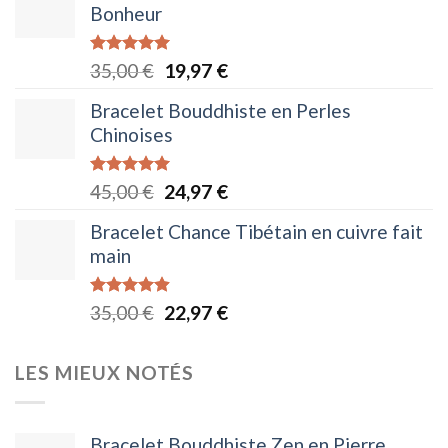
Bonheur
24,97 €
à
Note
5.00
Le
Le
35,00
€
19,97
€
26,97 €
sur 5
prix
prix
Bracelet Bouddhiste en Perles
initial
actuel
Chinoises
était :
est :
35,00 €.
19,97 €.
Note
5.00
Le
Le
45,00
€
24,97
€
sur 5
prix
prix
Bracelet Chance Tibétain en cuivre fait
initial
actuel
main
était :
est :
45,00 €.
24,97 €.
Note
4.88
Le
Le
35,00
€
22,97
€
sur 5
prix
prix
initial
actuel
LES MIEUX NOTÉS
était :
est :
35,00 €.
22,97 €.
Bracelet Bouddhiste Zen en Pierre