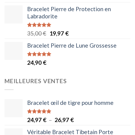
sur 5
Bracelet Pierre de Protection en
Labradorite
Note
5.00
Le
Le
35,00
€
19,97
€
sur 5
prix
prix
Bracelet Pierre de Lune Grossesse
initial
actuel
était :
est :
Note
4.95
24,90
€
35,00 €.
19,97 €.
sur 5
MEILLEURES VENTES
Bracelet œil de tigre pour homme
Note
5.00
Plage
24,97
€
–
26,97
€
sur 5
de
Véritable Bracelet Tibetain Porte
prix :