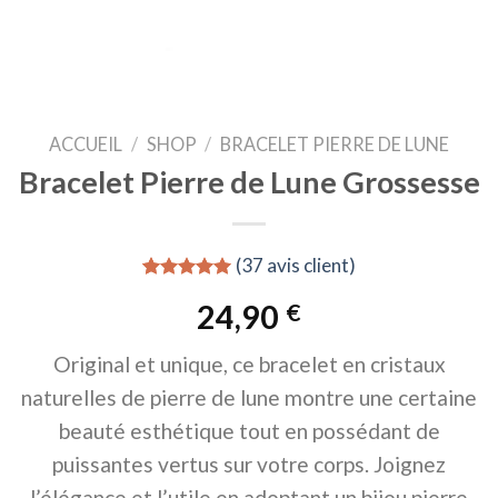
ACCUEIL
/
SHOP
/
BRACELET PIERRE DE LUNE
Bracelet Pierre de Lune Grossesse
(
37
avis client)
Noté
37
4.95
24,90
€
sur 5 basé
sur
notations
Original et unique, ce bracelet en cristaux
client
naturelles de pierre de lune montre une certaine
beauté esthétique tout en possédant de
puissantes vertus sur votre corps. Joignez
l’élégance et l’utile en adoptant un bijou pierre