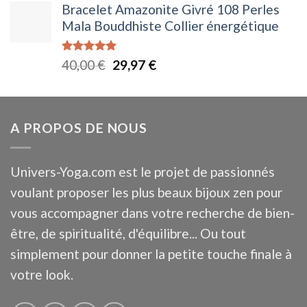
Bracelet Amazonite Givré 108 Perles
initial
actuel
Mala Bouddhiste Collier énergétique
était :
est :
45,00 €.
29,97 €.
Note
5.00
Le
Le
40,00
€
29,97
€
sur 5
prix
prix
initial
actuel
était :
est :
A PROPOS DE NOUS
40,00 €.
29,97 €.
Univers-Yoga.com est le projet de passionnés
voulant proposer les plus beaux bijoux zen pour
vous accompagner dans votre recherche de bien-
être, de spiritualité, d'équilibre... Ou tout
simplement pour donner la petite touche finale à
votre look.