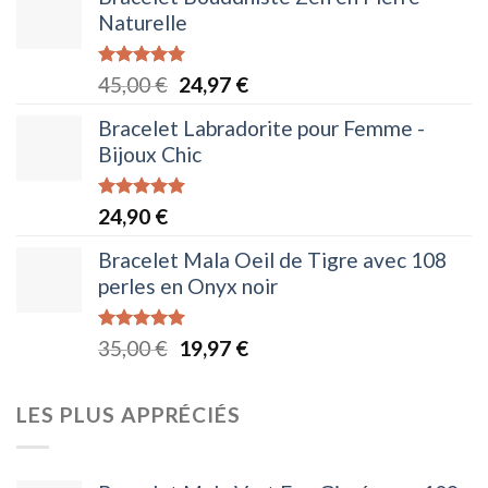
Naturelle
Note
5.00
Le
Le
45,00
€
24,97
€
sur 5
prix
prix
Bracelet Labradorite pour Femme -
initial
actuel
Bijoux Chic
était :
est :
45,00 €.
24,97 €.
Note
5.00
24,90
€
sur 5
Bracelet Mala Oeil de Tigre avec 108
perles en Onyx noir
Note
5.00
Le
Le
35,00
€
19,97
€
sur 5
prix
prix
initial
actuel
LES PLUS APPRÉCIÉS
était :
est :
35,00 €.
19,97 €.