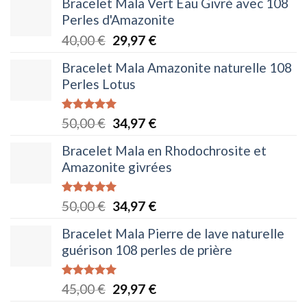
Bracelet Mala Vert Eau Givré avec 108
Perles d'Amazonite
Le
Le
40,00
€
29,97
€
prix
prix
Bracelet Mala Amazonite naturelle 108
initial
actuel
Perles Lotus
était :
est :
40,00 €.
29,97 €.
Note
5.00
Le
Le
50,00
€
34,97
€
sur 5
prix
prix
Bracelet Mala en Rhodochrosite et
initial
actuel
Amazonite givrées
était :
est :
50,00 €.
34,97 €.
Note
5.00
Le
Le
50,00
€
34,97
€
sur 5
prix
prix
Bracelet Mala Pierre de lave naturelle
initial
actuel
guérison 108 perles de prière
était :
est :
50,00 €.
34,97 €.
Note
5.00
Le
Le
45,00
€
29,97
€
sur 5
prix
prix