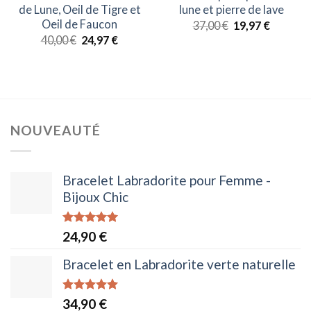
de Lune, Oeil de Tigre et
lune et pierre de lave
Oeil de Faucon
Le
Le
37,00
€
19,97
€
prix
prix
Le
Le
40,00
€
24,97
€
initial
actuel
prix
prix
était :
est :
initial
actuel
37,00 €.
19,97 €.
était :
est :
40,00 €.
24,97 €.
NOUVEAUTÉ
Bracelet Labradorite pour Femme -
Bijoux Chic
Note
5.00
24,90
€
sur 5
Bracelet en Labradorite verte naturelle
Note
5.00
34,90
€