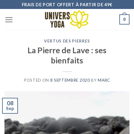
Skip
FRAIS DE PORT OFFERT À PARTIR DE 49€
to
0
content
VERTUS DES PIERRES
La Pierre de Lave : ses
bienfaits
POSTED ON
8 SEPTEMBRE 2020
BY
MARC
08
Sep