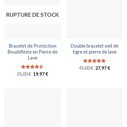
RUPTURE DE STOCK
Bracelet de Protection
Double bracelet oeil de
Bouddhiste en Pierre de
tigre et pierre de lave
Lave
Le
Le
45,00
Note
€
5.00
27,97
€
prix
prix
sur 5
Le
Le
35,00
Note
€
4.50
19,97
€
initial
actuel
prix
prix
sur 5
était :
est :
initial
actuel
45,00 €.
27,97 €.
était :
est :
35,00 €.
19,97 €.