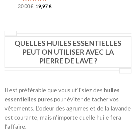
Le
Le
30,00
Note
€
4.97
19,97
€
prix
prix
sur 5
initial
actuel
était :
est :
30,00 €.
19,97 €.
QUELLES HUILES ESSENTIELLES
PEUT ON UTILISER AVEC LA
PIERRE DE LAVE ?
Il est préférable que vous utilisiez des
huiles
essentielles pures
pour éviter de tacher vos
vêtements. L’odeur des agrumes et de la lavande
est courante, mais n’importe quelle huile fera
l’affaire.