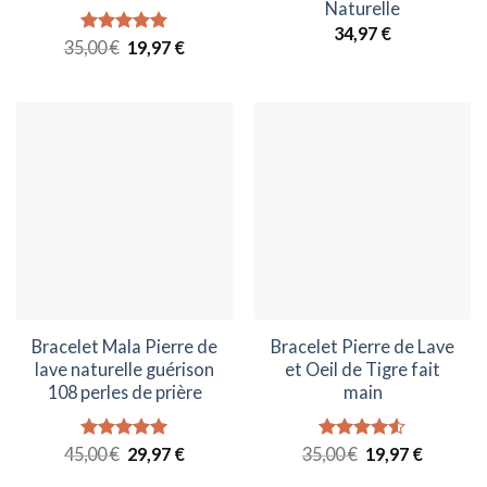
Naturelle
34,97
€
Le
Le
35,00
Note
€
5.00
19,97
€
prix
prix
sur 5
initial
actuel
était :
est :
35,00 €.
19,97 €.
Bracelet Mala Pierre de
Bracelet Pierre de Lave
lave naturelle guérison
et Oeil de Tigre fait
108 perles de prière
main
Le
Le
Le
Le
45,00
Note
€
5.00
29,97
€
35,00
Note
€
4.50
19,97
€
prix
prix
prix
prix
sur 5
sur 5