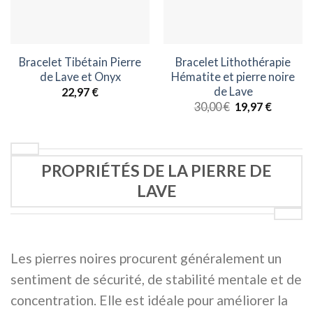
Bracelet Tibétain Pierre
Bracelet Lithothérapie
de Lave et Onyx
Hématite et pierre noire
de Lave
22,97
€
Le
Le
30,00
€
19,97
€
prix
prix
initial
actuel
était :
est :
30,00 €.
19,97 €.
PROPRIÉTÉS DE LA PIERRE DE
LAVE
Les pierres noires procurent généralement un
sentiment de sécurité, de stabilité mentale et de
concentration. Elle est idéale pour améliorer la