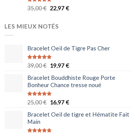
45,00 €.
24,97 €.
Note
4.88
Le
Le
35,00
€
22,97
€
sur 5
prix
prix
initial
actuel
LES MIEUX NOTÉS
était :
est :
35,00 €.
22,97 €.
Bracelet Oeil de Tigre Pas Cher
Note
5.00
Le
Le
39,00
€
19,97
€
sur 5
prix
prix
Bracelet Bouddhiste Rouge Porte
initial
actuel
Bonheur Chance tresse noué
était :
est :
39,00 €.
19,97 €.
Note
5.00
Le
Le
25,00
€
16,97
€
sur 5
prix
prix
Bracelet Oeil de tigre et Hématite Fait
initial
actuel
Main
était :
est :
25,00 €.
16,97 €.