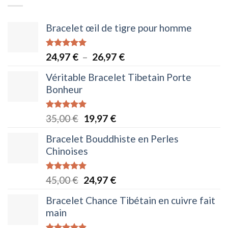
Bracelet œil de tigre pour homme
Note
5.00
Plage
24,97
€
–
26,97
€
sur 5
de
Véritable Bracelet Tibetain Porte
prix :
Bonheur
24,97 €
à
Note
5.00
Le
Le
35,00
€
19,97
€
26,97 €
sur 5
prix
prix
Bracelet Bouddhiste en Perles
initial
actuel
Chinoises
était :
est :
35,00 €.
19,97 €.
Note
5.00
Le
Le
45,00
€
24,97
€
sur 5
prix
prix
Bracelet Chance Tibétain en cuivre fait
initial
actuel
main
était :
est :