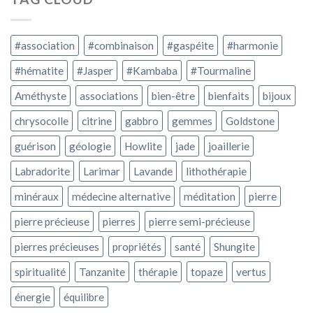
#association
#combinaison
#gaspéite
#harmonie
#hématite
#Jasper
#Kambaba
#Tourmaline
Améthyste
associations
bien-être
bienfaits
bijoux
chrysocolle
citrine
gabbro
gemmes
Goldstone
guérison
géologie
Howlite
jade
joaillerie
Labradorite
Larimar
Lavande
lithothérapie
minéraux
médecine alternative
méditation
pierre
pierre précieuse
pierres
pierre semi-précieuse
pierres précieuses
propriétés
santé
Shungite
spiritualité
Tanzanite
thérapie
topaze
vertus
énergie
équilibre