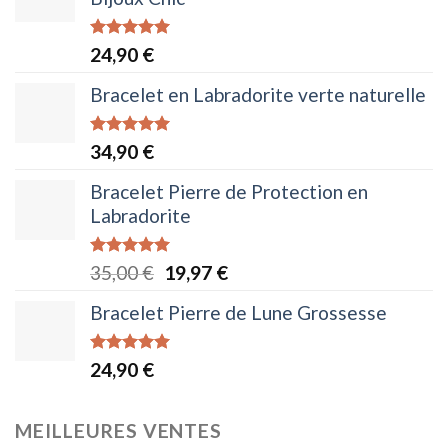
Note
5.00
24,90
€
sur 5
Bracelet en Labradorite verte naturelle
Note
5.00
34,90
€
sur 5
Bracelet Pierre de Protection en
Labradorite
Note
5.00
Le
Le
35,00
€
19,97
€
sur 5
prix
prix
Bracelet Pierre de Lune Grossesse
initial
actuel
était :
est :
Note
4.95
24,90
€
35,00 €.
19,97 €.
sur 5
MEILLEURES VENTES