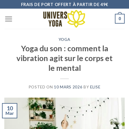
Skip
FRAIS DE PORT OFFERT À PARTIR DE 49€
to
0
content
YOGA
Yoga du son : comment la
vibration agit sur le corps et
le mental
POSTED ON
10 MARS 2026
BY
ELISE
10
Mar