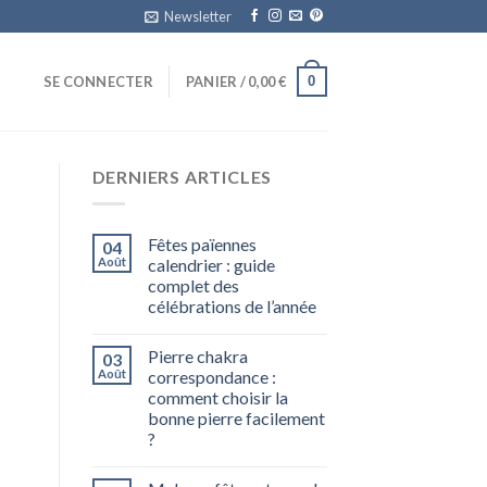
Newsletter
0
SE CONNECTER
PANIER /
0,00
€
DERNIERS ARTICLES
Fêtes païennes
04
Août
calendrier : guide
complet des
célébrations de l’année
Pierre chakra
03
Août
correspondance :
comment choisir la
bonne pierre facilement
?