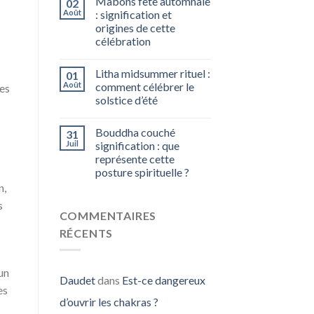
Mabons fête automnale
02
Août
: signification et
origines de cette
célébration
Litha midsummer rituel :
01
Août
comment célébrer le
res
solstice d’été
Bouddha couché
31
Juil
signification : que
représente cette
posture spirituelle ?
n,
s
COMMENTAIRES
RÉCENTS
 un
Daudet
dans
Est-ce dangereux
es
d’ouvrir les chakras ?