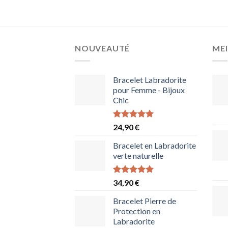
NOUVEAUTÉ
MEI
Bracelet Labradorite
pour Femme - Bijoux
Chic
Note
5.00
24,90
€
sur 5
Bracelet en Labradorite
verte naturelle
Note
5.00
34,90
€
sur 5
Bracelet Pierre de
Protection en
Labradorite