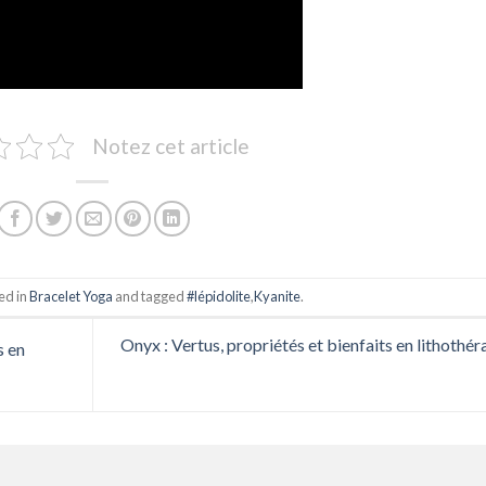
Notez cet article
ed in
Bracelet Yoga
and tagged
#lépidolite
,
Kyanite
.
Onyx : Vertus, propriétés et bienfaits en lithothér
s en