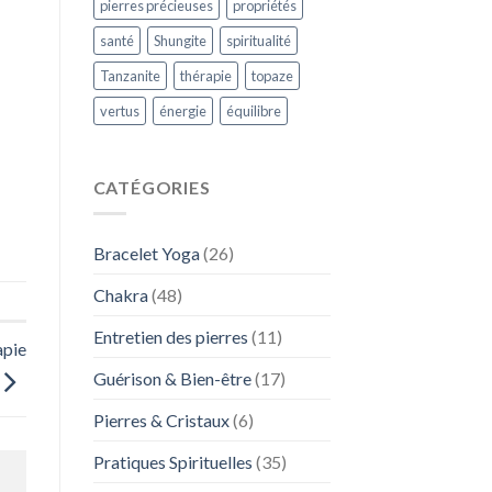
pierres précieuses
propriétés
santé
Shungite
spiritualité
Tanzanite
thérapie
topaze
vertus
énergie
équilibre
CATÉGORIES
Bracelet Yoga
(26)
Chakra
(48)
Entretien des pierres
(11)
apie
Guérison & Bien-être
(17)
Pierres & Cristaux
(6)
Pratiques Spirituelles
(35)