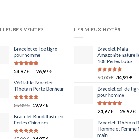
LLEURES VENTES
LES MIEUX NOTÉS
Bracelet œil de tigre
Bracelet Mala
pour homme
Amazonite naturell
108 Perles Lotus
Note
5.00
Plage
24,97
€
–
26,97
€
sur 5
Note
5.00
Le
Le
de
50,00
€
34,97
€
sur 5
Véritable Bracelet
prix
pri
prix :
Tibetain Porte Bonheur
Bracelet œil de tigr
initial
act
24,97 €
pour homme
était :
est 
à
50,00 €.
34,
26,97 €
Note
5.00
Le
Le
35,00
€
19,97
€
sur 5
Note
5.00
P
prix
prix
24,97
€
–
26,97
€
sur 5
Bracelet Bouddhiste en
d
initial
actuel
Perles Chinoises
Bracelet Tibétain B
p
était :
est :
Homme et Femme f
2
35,00 €.
19,97 €.
main
à
Note
5.00
Le
Le
45,00
€
24,97
€