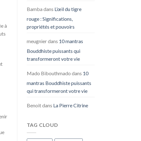
Bamba
dans
L’œil du tigre
rouge : Significations,
ée à
propriétés et pouvoirs
uts
meugnier
dans
10 mantras
Bouddhiste puissants qui
transformeront votre vie
ut
Mado Bibouthmado
dans
10
mantras Bouddhiste puissants
qui transformeront votre vie
Benoit
dans
La Pierre Citrine
enir
TAG CLOUD
vue