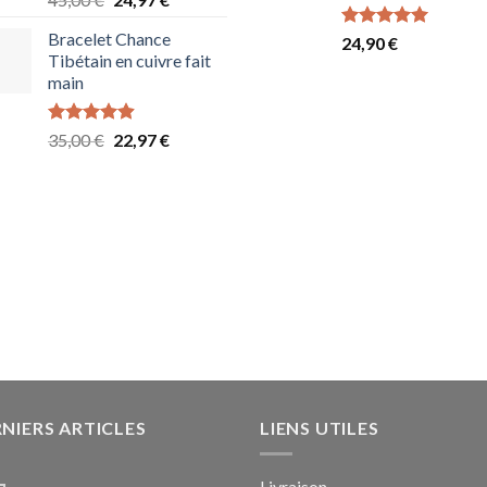
sur 5
2
prix
prix
Bracelet Chance
Note
5.00
24,90
€
initial
actuel
sur 5
Tibétain en cuivre fait
était :
est :
main
45,00 €.
24,97 €.
Note
4.88
Le
Le
35,00
€
22,97
€
sur 5
prix
prix
initial
actuel
était :
est :
35,00 €.
22,97 €.
NIERS ARTICLES
LIENS UTILES
Livraison