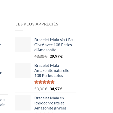
LES PLUS APPRÉCIÉS
Bracelet Mala Vert Eau
e
Givré avec 108 Perles
d'Amazonite
Le
Le
40,00
€
29,97
€
prix
prix
Bracelet Mala
initial
actuel
x
Amazonite naturelle
était :
est :
e
uel
108 Perles Lotus
40,00 €.
29,97 €.
:
97 €.
Note
5.00
Le
Le
50,00
€
34,97
€
lage
sur 5
prix
prix
e
Bracelet Mala en
initial
actuel
ois
rix :
Rhodochrosite et
était :
est :
ait
4,97 €
Amazonite givrées
50,00 €.
34,97 €.