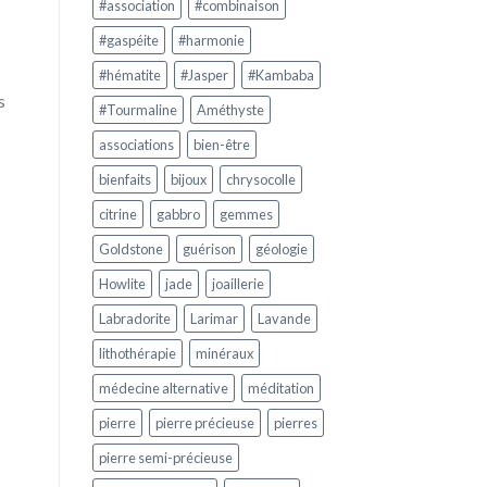
#association
#combinaison
#gaspéite
#harmonie
#hématite
#Jasper
#Kambaba
s
#Tourmaline
Améthyste
associations
bien-être
bienfaits
bijoux
chrysocolle
citrine
gabbro
gemmes
Goldstone
guérison
géologie
Howlite
jade
joaillerie
Labradorite
Larimar
Lavande
lithothérapie
minéraux
médecine alternative
méditation
pierre
pierre précieuse
pierres
pierre semi-précieuse