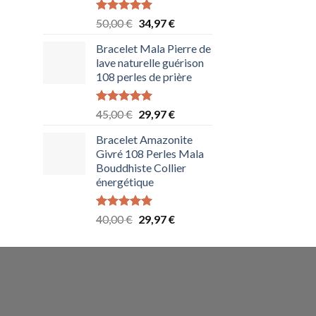
6,97 €
Note
5.00
Le
Le
50,00
€
34,97
€
sur 5
prix
prix
Bracelet Mala Pierre de
initial
actuel
lave naturelle guérison
était :
est :
108 perles de prière
50,00 €.
34,97 €.
Note
5.00
Le
Le
45,00
€
29,97
€
sur 5
prix
prix
Bracelet Amazonite
initial
actuel
Givré 108 Perles Mala
était :
est :
Bouddhiste Collier
45,00 €.
29,97 €.
énergétique
Note
5.00
Le
Le
40,00
€
29,97
€
sur 5
prix
prix
initial
actuel
était :
est :
40,00 €.
29,97 €.