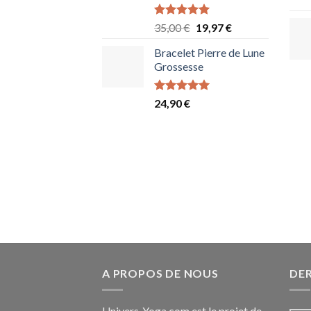
Note
5.00
Le
Le
35,00
€
19,97
€
sur 5
prix
prix
Bracelet Pierre de Lune
initial
actuel
Grossesse
était :
est :
35,00 €.
19,97 €.
Note
4.95
24,90
€
sur 5
A PROPOS DE NOUS
DER
Univers-Yoga.com est le projet de