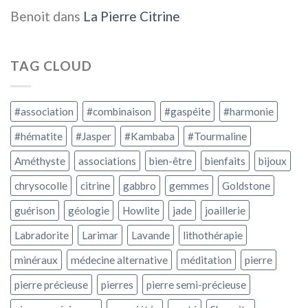
Benoit
dans
La Pierre Citrine
TAG CLOUD
#association
#combinaison
#gaspéite
#harmonie
#hématite
#Jasper
#Kambaba
#Tourmaline
Améthyste
associations
bien-être
bienfaits
bijoux
chrysocolle
citrine
gabbro
gemmes
Goldstone
guérison
géologie
Howlite
jade
joaillerie
Labradorite
Larimar
Lavande
lithothérapie
minéraux
médecine alternative
méditation
pierre
pierre précieuse
pierres
pierre semi-précieuse