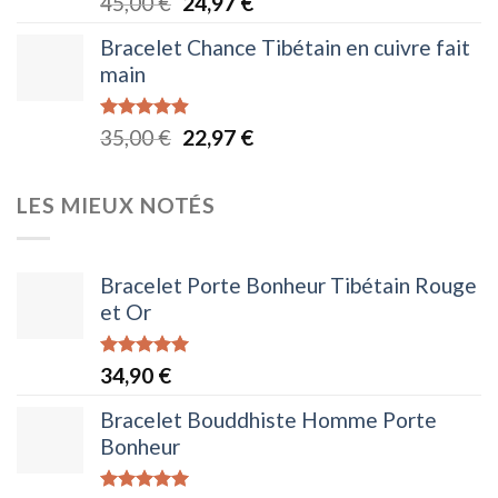
Le
Le
45,00
€
24,97
€
sur 5
prix
prix
Bracelet Chance Tibétain en cuivre fait
initial
actuel
main
était :
est :
45,00 €.
24,97 €.
Note
4.88
Le
Le
35,00
€
22,97
€
sur 5
prix
prix
initial
actuel
LES MIEUX NOTÉS
était :
est :
35,00 €.
22,97 €.
Bracelet Porte Bonheur Tibétain Rouge
et Or
Note
5.00
34,90
€
sur 5
Bracelet Bouddhiste Homme Porte
Bonheur