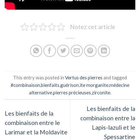
Notez cet article
This entry was posted in
Vertus des pierres
and tagged
#combinaison
,
bienfaits
,
guérison
,
ite morganite
,
médecine
alternative
,
pierres précieuses
,
zirconite
.
Les bienfaits de la
Les bienfaits de la
combinaison entre la
combinaison entre le
Lapis-lazuli et le
Larimar et la Moldavite
Spessartine