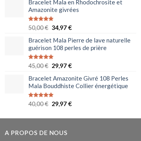
Bracelet Mala en Rhodochrosite et
initial
actuel
Amazonite givrées
était :
est :
50,00 €.
34,97 €.
Note
5.00
Le
Le
50,00
€
34,97
€
sur 5
prix
prix
Bracelet Mala Pierre de lave naturelle
initial
actuel
guérison 108 perles de prière
était :
est :
50,00 €.
34,97 €.
Note
5.00
Le
Le
45,00
€
29,97
€
sur 5
prix
prix
Bracelet Amazonite Givré 108 Perles
initial
actuel
Mala Bouddhiste Collier énergétique
était :
est :
45,00 €.
29,97 €.
Note
5.00
Le
Le
40,00
€
29,97
€
sur 5
prix
prix
initial
actuel
était :
est :
A PROPOS DE NOUS
40,00 €.
29,97 €.