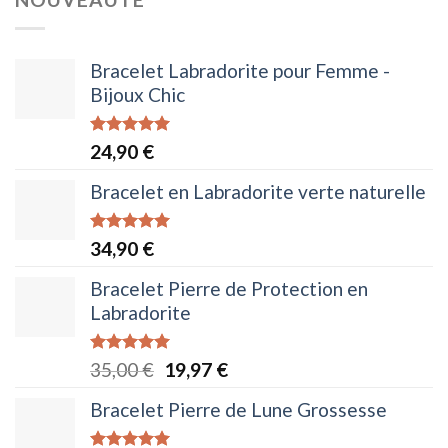
Bracelet Labradorite pour Femme -
Bijoux Chic
Note
5.00
24,90
€
sur 5
Bracelet en Labradorite verte naturelle
Note
5.00
34,90
€
sur 5
Bracelet Pierre de Protection en
Labradorite
Note
5.00
Le
Le
35,00
€
19,97
€
sur 5
prix
prix
Bracelet Pierre de Lune Grossesse
initial
actuel
était :
est :