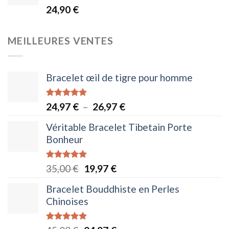
Note
4.95
24,90
€
35,00 €.
19,97 €.
sur 5
MEILLEURES VENTES
Bracelet œil de tigre pour homme
Note
5.00
Plage
24,97
€
–
26,97
€
sur 5
de
Véritable Bracelet Tibetain Porte
prix :
Bonheur
24,97 €
à
Note
5.00
Le
Le
35,00
€
19,97
€
26,97 €
sur 5
prix
prix
Bracelet Bouddhiste en Perles
initial
actuel
Chinoises
était :
est :
35,00 €.
19,97 €.
Note
5.00