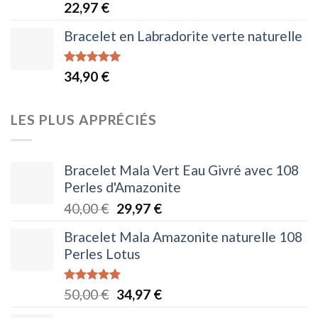
Note
5.00
22,97
€
sur 5
Bracelet en Labradorite verte naturelle
Note
5.00
34,90
€
sur 5
LES PLUS APPRÉCIÉS
Bracelet Mala Vert Eau Givré avec 108
Perles d'Amazonite
Le
Le
40,00
€
29,97
€
prix
prix
Bracelet Mala Amazonite naturelle 108
initial
actuel
Perles Lotus
était :
est :
40,00 €.
29,97 €.
Note
5.00
Le
Le
50,00
€
34,97
€
sur 5
prix
prix