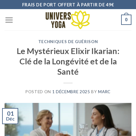
Skip
FRAIS DE PORT OFFERT À PARTIR DE 49€
to
0
content
TECHNIQUES DE GUÉRISON
Le Mystérieux Elixir Ikarian:
Clé de la Longévité et de la
Santé
POSTED ON
1 DÉCEMBRE 2025
BY
MARC
01
Déc