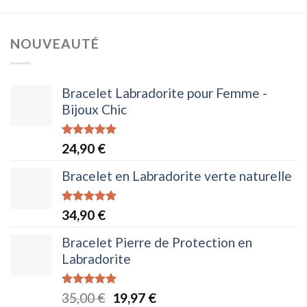
NOUVEAUTÉ
Bracelet Labradorite pour Femme -
Bijoux Chic
Note
5.00
24,90
€
sur 5
Bracelet en Labradorite verte naturelle
Note
5.00
34,90
€
sur 5
Bracelet Pierre de Protection en
Labradorite
Note
5.00
Le
Le
35,00
€
19,97
€
sur 5