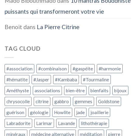
Mado Bibouthmado
dans
10 mantras Bouddhiste
puissants qui transformeront votre vie
Benoit
dans
La Pierre Citrine
TAG CLOUD
#association
#combinaison
#gaspéite
#harmonie
#hématite
#Jasper
#Kambaba
#Tourmaline
Améthyste
associations
bien-être
bienfaits
bijoux
chrysocolle
citrine
gabbro
gemmes
Goldstone
guérison
géologie
Howlite
jade
joaillerie
Labradorite
Larimar
Lavande
lithothérapie
minéraux
médecine alternative
méditation
pierre