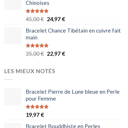
Chinoises
était :
est :
35,00 €.
19,97 €.
Note
5.00
Le
Le
45,00
€
24,97
€
sur 5
prix
prix
Bracelet Chance Tibétain en cuivre fait
initial
actuel
main
était :
est :
45,00 €.
24,97 €.
Note
4.88
Le
Le
35,00
€
22,97
€
sur 5
prix
prix
initial
actuel
LES MIEUX NOTÉS
était :
est :
35,00 €.
22,97 €.
Bracelet Pierre de Lune bleue en Perle
pour Femme
Note
5.00
19,97
€
sur 5
Bracelet Bouddhiste en Perles