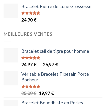
prix
prix
Bracelet Pierre de Lune Grossesse
initial
actuel
était :
est :
Note
4.95
24,90
€
35,00 €.
19,97 €.
sur 5
MEILLEURES VENTES
Bracelet œil de tigre pour homme
Note
5.00
Plage
24,97
€
–
26,97
€
sur 5
de
Véritable Bracelet Tibetain Porte
prix :
Bonheur
24,97 €
à
Note
5.00
Le
Le
35,00
€
19,97
€
26,97 €
sur 5
prix
prix
Bracelet Bouddhiste en Perles
initial
actuel