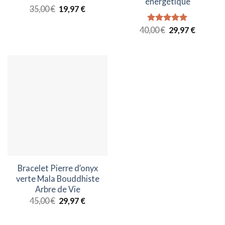
énergétique
Le
Le
35,00
Note
€
4.92
19,97
€
prix
prix
sur 5
initial
actuel
Le
Le
40,00
Note
€
5.00
29,97
€
était :
est :
prix
prix
sur 5
35,00 €.
19,97 €.
initial
actuel
était :
est :
40,00 €.
29,97 €.
Bracelet Pierre d’onyx
verte Mala Bouddhiste
Arbre de Vie
Le
Le
45,00
€
29,97
€
prix
prix
initial
actuel
était :
est :