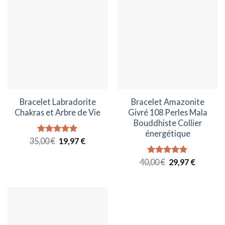
Bracelet Labradorite
Bracelet Amazonite
Chakras et Arbre de Vie
Givré 108 Perles Mala
Bouddhiste Collier
énergétique
Le
Le
35,00
Note
€
4.92
19,97
€
prix
prix
sur 5
initial
actuel
Le
Le
40,00
Note
€
5.00
29,97
€
était :
est :
prix
prix
sur 5
35,00 €.
19,97 €.
initial
actuel
était :
est :
40,00 €.
29,97 €.