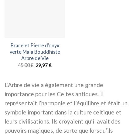
Bracelet Pierre d’onyx
verte Mala Bouddhiste
Arbre de Vie
Le
Le
45,00
€
29,97
€
prix
prix
initial
actuel
était :
est :
45,00 €.
29,97 €.
L’Arbre de vie a également une grande
importance pour les Celtes antiques. Il
représentait l’harmonie et l’équilibre et était un
symbole important dans la culture celtique et
leurs civilisations. Ils croyaient qu’il avait des
pouvoirs magiques, de sorte que lorsqu’ils