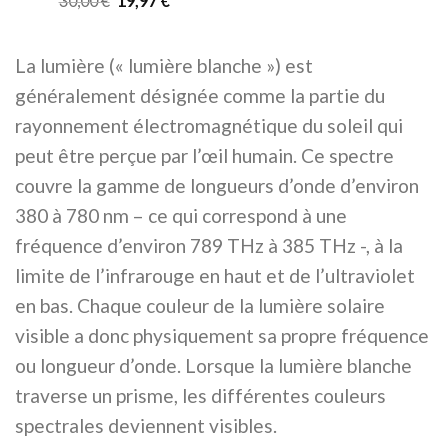
30,00
€
19,97
€
prix
prix
sur 5
initial
actuel
était :
est :
30,00 €.
19,97 €.
La lumière (« lumière blanche ») est
généralement désignée comme la partie du
rayonnement électromagnétique du soleil qui
peut être perçue par l’œil humain. Ce spectre
couvre la gamme de longueurs d’onde d’environ
380 à 780 nm – ce qui correspond à une
fréquence d’environ 789 THz à 385 THz -, à la
limite de l’infrarouge en haut et de l’ultraviolet
en bas. Chaque couleur de la lumière solaire
visible a donc physiquement sa propre fréquence
ou longueur d’onde. Lorsque la lumière blanche
traverse un prisme, les différentes couleurs
spectrales deviennent visibles.