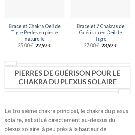
Bracelet Chakra Oeil de
Bracelet 7 Chakras de
Tigre Perles en pierre
Guérison en Oeil de
naturelle
Tigre
Le
Le
Le
Le
35,00
€
22,97
€
37,00
€
23,97
€
prix
prix
prix
prix
initial
actuel
initial
actuel
était :
est :
était :
est :
35,00 €.
22,97 €.
37,00 €.
23,97 €.
PIERRES DE GUÉRISON POUR LE
CHAKRA DU PLEXUS SOLAIRE
Le troisième chakra principal, le chakra du plexus
solaire, est situé directement au-dessus du
plexus solaire, à peu près à la hauteur de