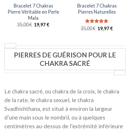
Bracelet 7 Chakras
Bracelet 7 Chakras
Pierre Véritable en Perle
Pierres Naturelles
Mala
Le
Le
35,00
€
19,97
€
Le
Le
35,00
Note
€
5.00
19,97
€
prix
prix
prix
prix
sur 5
initial
actuel
initial
actuel
était :
est :
était :
est :
35,00 €.
19,97 €.
35,00 €.
19,97 €.
PIERRES DE GUÉRISON POUR LE
CHAKRA SACRÉ
Le chakra sacré, ou chakra de la croix, le chakra
de la rate, le chakra sexuel, le chakra
Svadhishthana, est situé à environ la largeur
d’une main sous le nombril, ou à quelques
centimètres au-dessus de l’extrémité inférieure