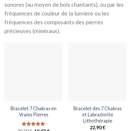
sonores (au moyen de bols chantants), ou par les
fréquences de couleur de la lumière ou les
fréquences des composants des pierres
précieuses (minéraux).
Bracelet 7 Chakras en
Bracelet des 7 Chakras
Vraies Pierres
et Labradorite
Lithothérapie
22,90
€
Le
Le
Note
4.87